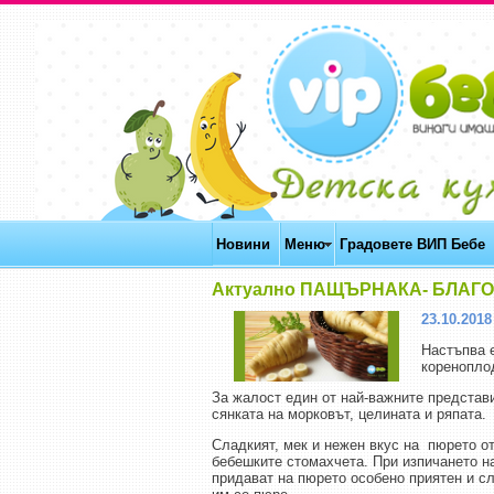
Новини
Меню
Градовете ВИП Бебе
Актуално ПАЩЪРНАКA- БЛАГ
23.10.2018 
Настъпва е
коренопло
За жалост един от най-важните представ
сянката на морковът, целината и ряпата.
Сладкият, мек и нежен вкус на пюрето от
бебешките стомахчета. При изпичането н
придават на пюрето особено приятен и с