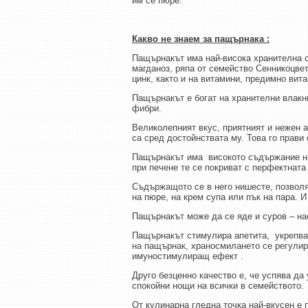
им се пюре.
Какво не знаем за пащърнакa :
Пащърнакът има най-висока хранителна с
магданоз, ряпа от семейство Сенникоцвет
цинк, както и на витамини, предимно вит
Пащърнакът е богат на хранителни влакн
фибри.
Великолепният вкус, приятният и нежен а
са сред достойнствата му. Това го прави
Пащърнакът има високото съдържание на 
при печене те се покриват с перфектната
Съдържащото се в него нишесте, позволя
на пюре, на крем супа или пък на пара. 
Пащърнакът може да се яде и суров – нас
Пащърнакът стимулира апетита, укрепва 
на пащърнак, храносмилането се регулир
имуностимулиращ ефект .
Друго безценно качество е, че успява да
спокойни нощи на всички в семейството.
От кулинарна гледна точка най-вкусен е 