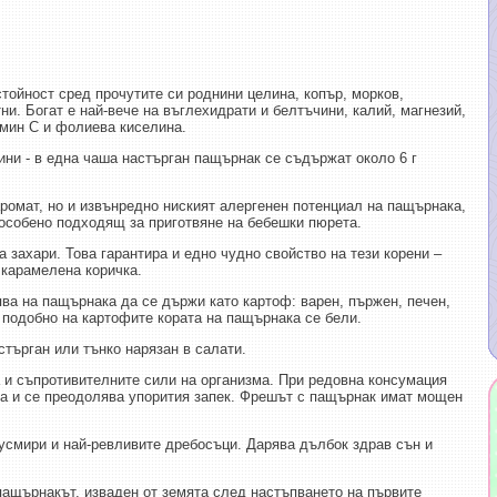
тойност сред прочутите си роднини целина, копър, морков,
ни. Богат е най-вече на въглехидрати и белтъчини, калий, магнезий,
амин C и фолиева киселина.
ини - в една чаша настърган пащърнак се съдържат около 6 г
ромат, но и извънредно ниският алергенен потенциал на пащърнака,
 особено подходящ за приготвяне на бебешки пюрета.
захари. Това гарантира и едно чудно свойство на тези корени –
 карамелена коричка.
ва на пащърнака да се държи като картоф: варен, пържен, печен,
И подобно на картофите кората на пащърнака се бели.
търган или тънко нарязан в салати.
и съпротивителните сили на организма. При редовна консумация
а и се преодолява упорития запек. Фрешът с пащърнак имат мощен
 усмири и най-ревливите дребосъци. Дарява дълбок здрав сън и
пащърнакът, изваден от земята след настъпването на първите