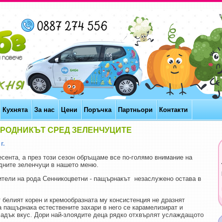
Кухнята
За нас
Цени
Поръчка
Партньори
Контакти
ОРОДНИКЪТ СРЕД ЗЕЛЕНЧУЦИТЕ
г.
сента, а през този сезон обръщаме все по-голямо внимание на
дните зеленчуци в нашето меню.
ители на рода Сенникоцветни - пащърнакът незаслужено остава в
 белият корен и кремообразната му консистенция не дразнят
а пащърнака естествените захари в него се карамелизират и
ладък вкус. Дори най-злоядите деца рядко отхвърлят услаждащото