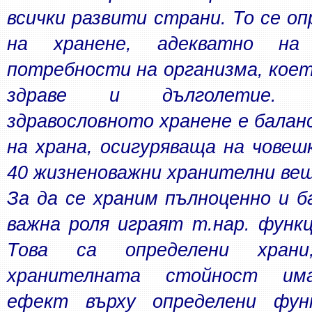
всички развити страни. То се оп
на хранене, адекватно на 
потребности на организма, което
здраве и дълголетие. К
здравословното хранене е баланс
на храна, осигуряваща на човешк
40 жизненоважни хранителни вещ
За да се храним пълноценно и ба
важна роля играят т.нар. функц
Това са определени храни
хранителната стойност има
ефект върху определени функ