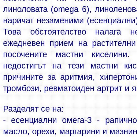
линоловата (omega 6), линоленова
наричат незаменими (есенциални)
Това обстоятелство налага не
ежедневен прием на растителни 
посочените мастни киселини. 
недостигът на тези мастни кис
причините за аритмия, хипертони
тромбози, ревматоиден артрит и я
Разделят се на: 
- есенциални омега-3 - рапично
масло, орехи, маргарини и мазнин