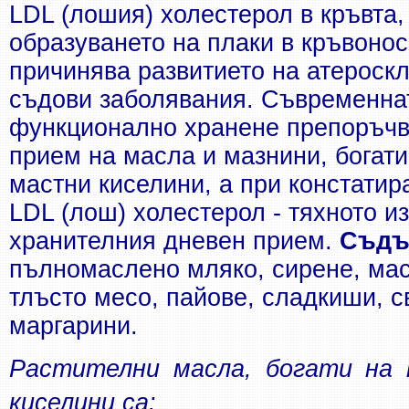
LDL (лошия) холестерол в кръвта, 
образуването на плаки в кръвонос
причинява развитието на атероскл
съдови заболявания. Съвременнат
функционално хранене препоръчва
прием на масла и мазнини, богати
мастни киселини, а при констатира
LDL (лош) холестерол - тяхното из
хранителния дневен прием. 
пълномаслено мляко, сирене, масл
тлъсто 
месо, пайове, сладкиши, св
маргарини. 
Растителни масла, богати на 
киселини са: 