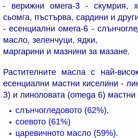
- верижни омега-3 - скумрия, хе
сьомга, пъстърва, сардини и друг
- есенциални омега-6 - слънчогле
масло, зеленчуци, ядки,
маргарини и мазнини за мазане.
Растителните масла с най-висо
есенциални мастни киселини - ли
3) и линоловата (omega 6) мастни 
слънчогледовото (62%), 
соевото (61%) 
царевичното масло (59%).