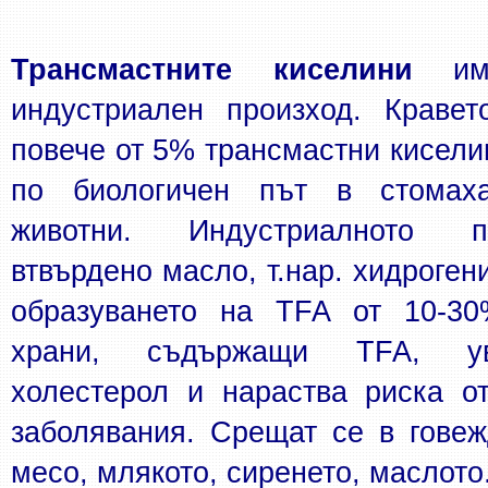
Трансмастните киселини
 им
индустриален произход. Кравет
повече от 5% трансмастни киселин
по биологичен път в стомаха
животни. Индустриалното п
втвърдено масло, т.нар. хидрогени
образуването на TFA от 10-30%
храни, съдържащи TFA, ув
холестерол и нараства риска от
заболявания. Срещат се в говежд
месо, млякото, сиренето, маслото.