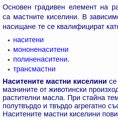
Основен градивен елемент на ра
са мастните киселини. В зависимо
насищане те се квалифицират като
наситени
мононенаситени
полиненаситени.
трансмастни
Наситените мастни киселини
 се
мазнините от животински произход
растителни масла. При стайна тем
полутвърдо и твърдо агрегатно със
Наситените мастни киселини пови