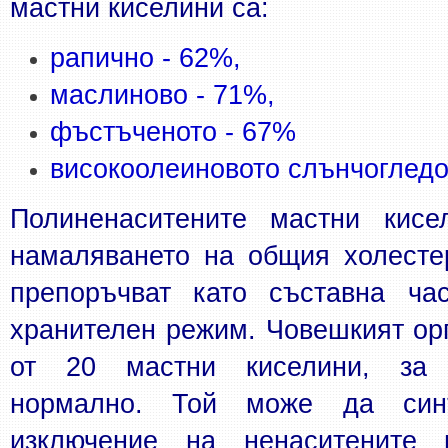
мастни киселини са:
рапично - 62%,
маслиново - 71%, 
фъстъченото - 67%
високоолеиновото слънчоглед
Полиненаситените мастни кисел
намаляването на общия холестер
препоръчват като съставна час
хранителен режим. Човешкият орг
от 20 мастни киселини, за 
нормално. Той може да синт
изключение на ненаситените м