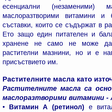
есенциални (незаменими) ма
маслоразтворими витамини и б
съставки, които се съдържат в ра
Ето защо един питателен и бал
хранене не само не може да
растителни мазнини, но и е на
присъствието им. 
Растителните масла като изто
Растителните масла са основ
маслоразтворими витамини - А, 
• 
Витамин А (ретинол)
 е вита