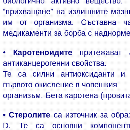
биологично активно вещество, 
“прихващане” на излишните мазни
им от организма. Съставна ч
медикаменти за борба с наднорме
•
 Каротеноидите
 притежават а
антиканцерогенни свойства.
Те са силни антиоксиданти и 
първото окисление в човешкия
организъм. Бета каротена (прови
• Стеролите
 са източник за обра
D. Те са основни компоненти