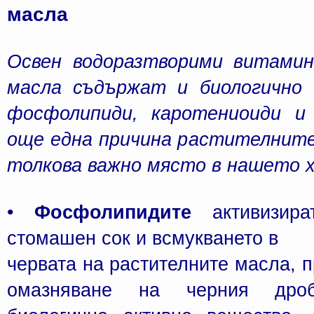
масла
Освен водоразтворими витамин
масла съдържат и биологично ц
фосфолипиди, каротениоиди и 
още една причина растителните
толкова важно място в нашето х
• 
Фосфолипидите
 активизира
стомашен сок и всмукването в
червата на растителните масла, пр
омазняване на черния дроб