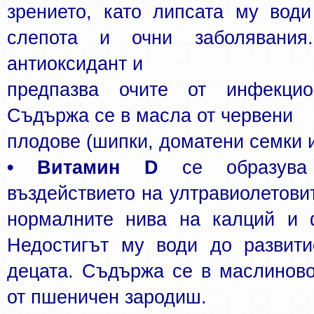
зрението, като липсата му води 
слепота и очни заболявани
антиоксидант и
предпазва очите от инфекциоз
Съдържа се в масла от червени
плодове (шипки, доматени семки и
• Витамин D
 се образува
въздействието на ултравиолетови
нормалните нива на калций и ф
Недостигът му води до развити
децата. Съдържа се в маслиново
от пшеничен зародиш.