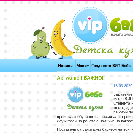
Новини
Меню
Градовете ВИП Бебе
Актуално ‼️ВАЖНО‼️
13.03.2020 
Здравейте
кухня ВИП
Степента н
място, зд
работни по
провеждат обучения на персонала, прове
служители на работа с наличие на какват
Поставени са санитарни бариери на всичк