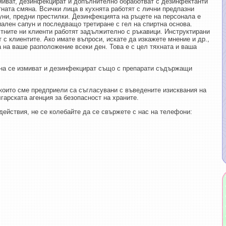
змиват, дезинфекцират и допълнително обработват с дезинфектанти
тната смяна. Всички лица в кухнята работят с лични предпазни
цуни, предни престилки. Дезинфекцията на ръцете на персонала е
иален сапун и последващо третиране с гел на спиртна основа.
ните ни клиенти работят задължително с ръкавици. Инструктирани
 с клиентите. Ако имате въпроси, искате да изкажете мнение и др.,
 на ваше разположение всеки ден. Това е с цел тяхната и ваша
ана се измиват и дезинфекцират също с препарати съдържащи
 които сме предприели са съгласувани с въведените изисквания на
арската агенция за безопасност на храните.
действия, не се колебайте да се свържете с нас на телефони: