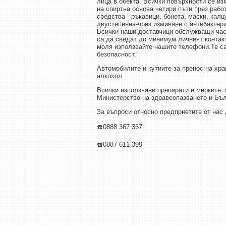
лица в обекта. Всички повърхности се и
на спиртна основа четири пъти през рабо
средства - ръкавици, бонета, маски, кал
двустепенна-чрез измиване с антибактер
Всички наши доставчици обслужващи част
са да сведат до минимум личният контакт
моля използвайте нашите телефони.Те са
безопасност.
Автомобилите и кутиите за пренос на хр
алкохол.
Всички използвани препарати и мерките,
Министерство на здравеопазването и Бълг
За въпроси относно предприетите от нас 
☎️0888 367 367
☎️0887 611 399