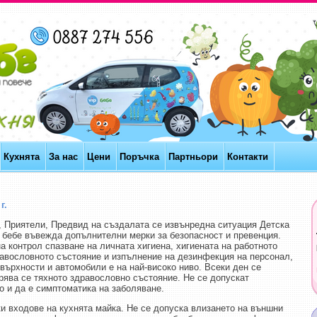
Кухнята
За нас
Цени
Поръчка
Партньори
Контакти
г.
, Приятели, Предвид на създалата се извънредна ситуация Детска
 бебе въвежда допълнителни мерки за безопасност и превенция.
а контрол спазване на личната хигиена, хигиената на работното
равословното състояние и изпълнение на дезинфекция на персонал,
върхности и автомобили е на най-високо ниво. Всеки ден се
рява се тяхното здравословно състояние. Не се допускат
о и да е симптоматика на заболяване.
и входове на кухнята майка. Не се допуска влизането на външни