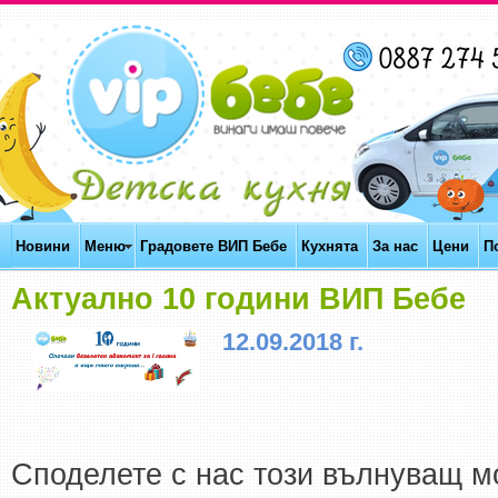
Новини
Меню
Градовете ВИП Бебе
Кухнята
За нас
Цени
П
Актуално 10 години ВИП Бебе
12.09.2018 г.
Споделете с нас този вълнуващ мо