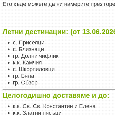
Ето къде можете да ни намерите през гор
Летни дестинации: (от 13.06.2026 
с. Приселци
с. Близнаци
гр. Долни чифлик
к.к. Камчия
с. Шкорпиловци
гр. Бяла
гр. Обзор
Целогодишно доставяме и до:
к.к. Св. Св. Константин и Елена
к.к. Златни пясъци