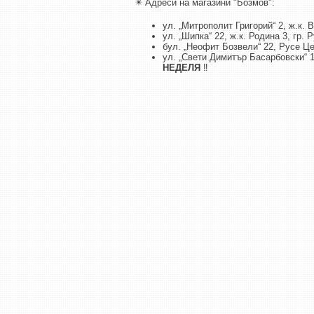
✴️ Адреси на магазини "Бозмов":
ул. „Митрополит Григорий“ 2, ж.к. 
ул. „Шипка“ 22, ж.к. Родина 3, гр. 
бул. „Неофит Бозвели“ 22, Русе Ц
ул. „Свети Димитър Басарбовски“ 
НЕДЕЛЯ
‼️