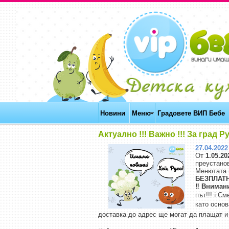
Новини
Меню
Градовете ВИП Бебе
Актуално !!! Важно !!! За град Р
27.04.2022 
От
1.05.20
преустанов
Менютата 
БЕЗПЛАТ
‼️ Внимани
път!!! ℹ️ 
като осно
доставка до адрес ще могат да плащат и