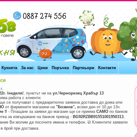
Кухнята
За нас
Цени
Поръчка
Партньори
Контакти
усе
г.
22г. /неделя/
, пунктът ни на
ул.Черноризец Храбър 13
ява работа с клиенти.
ще се получават с предварително заявена доставка до дома или
НО
от фирмените магазини на
"Бозмов",
всеки ден от 10 до 13ч.
е ‼️
- Плащане за заявки до магазин ще се приема
САМО
по банков
Сметка за извършване на банков превод -
BG92RZBB91551001950313
,
вание Ви молим да посочите имена и телефон. ☑️ Клиентите заявили
 в брой при доставка.