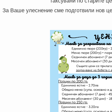
таксувани по старите це
За Ваше улеснение сме подготвили нов це