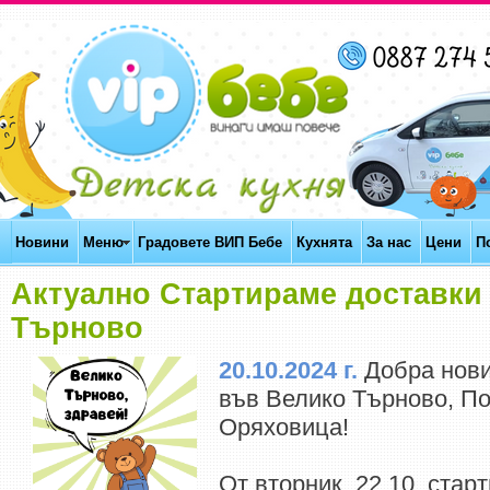
Новини
Меню
Градовете ВИП Бебе
Кухнята
За нас
Цени
П
Актуално Стартираме доставки
Търново
20.10.2024 г.
Добра нови
във Велико Търново, По
Оряховица!
От вторник, 22.10, стар