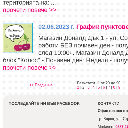
територията на: ...
прочети повече >>
02.06.2023 г.
График пунктове
Магазин Доналд Дък 1 - ул. Со
работи БЕЗ почивен ден - пол
след 10:00ч. Магазин Доналд Дъ
блок "Колос" - Почивен ден: Неделя - получ
прочети повече >>
Резултати 11 от 20 до 90
<< Предишна
1
| 2 |
3
|
4
|
5
|
6
|
7
|
8
|
9
ПОСЛЕДВАЙТЕ НИ ВЪВ FACEBOOK
КОНТАКТИ
Офис връзка с 
гр. Варна, ул. С
Мобилен:
0887 2