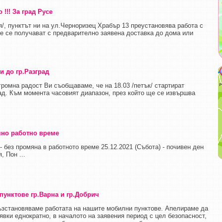
о !!! За град Русе
ля/, пунктът ни на ул.Черноризец Храбър 13 преустановява работа с
е се получават с предварително заявена доставка до дома или
и до гр.Разград
ромна радост Ви съобщаваме, че на 18.03 /петък/ стартират
ад. Към момента часовият диапазон, през който ще се извършва
чно работно време
 без промяна в работното време 25.12.2021 (Събота) - почивен ден
, Пон ...
пунктове гр.Варна и гр.Добрич
ъзстановяваме работата на нашите мобилни пунктове. Апелираме да
вки еднократно, в началото на заявения период с цел безопасност,