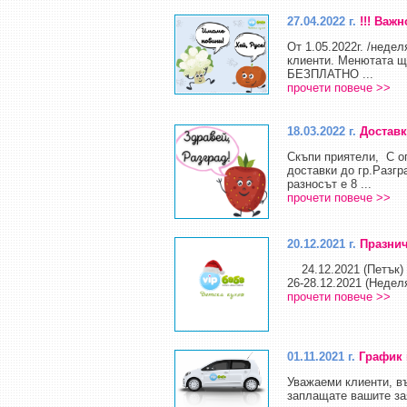
27.04.2022 г.
!!! Важн
От 1.05.2022г. /неде
клиенти. Менютата щ
БЕЗПЛАТНО ...
прочети повече >>
18.03.2022 г.
Доставк
Скъпи приятели, С ог
доставки до гр.Разгр
разносът е 8 ...
прочети повече >>
20.12.2021 г.
Празни
24.12.2021 (Петък) -
26-28.12.2021 (Неделя
прочети повече >>
01.11.2021 г.
График 
Уважаеми клиенти, в
заплащате вашите зая