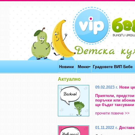
Новини
Меню
Градовете ВИП Бебе
Актуално
09.02.2023 г.
Нови цен
Приятели, предстои 
поръчки или абонаме
ще бъдат таксувани п
прочети повече >>
01.11.2022 г.
Доставк