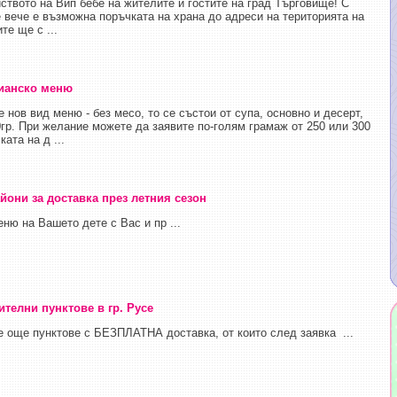
твото на Вип бебе на жителите и гостите на град Търговище! С
 вече е възможна поръчката на храна до адреси на територията на
те ще с ...
рианско меню
нов вид меню - без месо, то се състои от супа, основно и десерт,
0гр. При желание можете да заявите по-голям грамаж от 250 или 300
ата на д ...
йони за доставка през летния сезон
ю на Вашето дете с Вас и пр ...
телни пунктове в гр. Русе
е още пунктове с БЕЗПЛАТНА доставка, от които след заявка ...