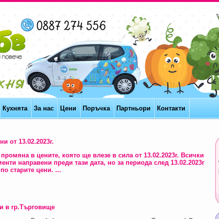
Кухнята
За нас
Цени
Поръчка
Партньори
Контакти
и от 13.02.2023г.
промяна в цените, която ще влезе в сила от 13.02.2023г. Всички
нти направени преди тази дата, но за периода след 13.02.2023г
о старите цени. ...
и в гр.Търговище