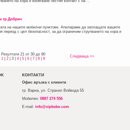
ването на хора и избягване честия контакт с ба ...
и гр.Добрич
тата на нашите мобилни пунктове. Апелираме да заплащате вашите
ия период с цел безопасност, за да ограничим струпването на хора и
Резултати 21 от 30 до 90
Следваща >>
1
|
2
| 3 |
4
|
5
|
6
|
7
|
8
|
9
OK
КОНТАКТИ
Офис връзка с клиенти
гр. Варна, ул. Страхил Войвода 55
Мобилен:
0887 274 556
E-mail:
info@vipbebe.com