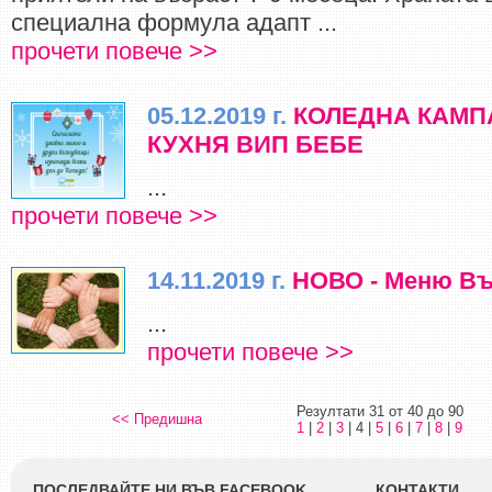
специална формула адапт ...
прочети повече >>
05.12.2019 г.
КОЛЕДНА КАМП
КУХНЯ ВИП БЕБЕ
...
прочети повече >>
14.11.2019 г.
НОВО - Меню Въ
...
прочети повече >>
Резултати 31 от 40 до 90
<< Предишна
1
|
2
|
3
| 4 |
5
|
6
|
7
|
8
|
9
ПОСЛЕДВАЙТЕ НИ ВЪВ FACEBOOK
КОНТАКТИ