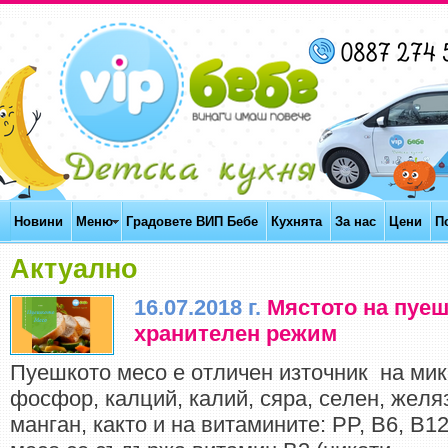
Новини
Меню
Градовете ВИП Бебе
Кухнята
За нас
Цени
П
Актуално
16.07.2018 г.
Мястото на пуеш
хранителен режим
Пуешкото месо e отличен източник нa мик
фocфop, кaлций, кaлий, cяpa, ceлeн, жeляз
мaнгaн, както и нa витaмините: PP, B6, B1