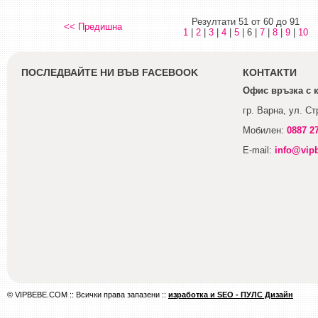
Резултати 51 от 60 до 91
<< Предишна
1
|
2
|
3
|
4
|
5
| 6 |
7
|
8
|
9
|
10
ПОСЛЕДВАЙТЕ НИ ВЪВ FACEBOOK
КОНТАКТИ
Офис връзка с 
гр. Варна, ул. С
Мобилен:
0887 2
E-mail:
info@vip
© VIPBEBE.COM :: Всички права запазени ::
изработка и SEO - ПУЛС Дизайн